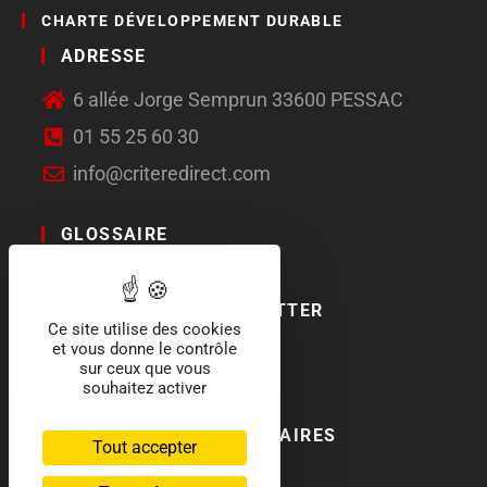
CHARTE DÉVELOPPEMENT DURABLE
ADRESSE
6 allée Jorge Semprun 33600 PESSAC
01 55 25 60 30
info@criteredirect.com
GLOSSAIRE
LE BLOG
ABONNEMENT NEWSLETTER
Ce site utilise des cookies
et vous donne le contrôle
SOCIAL MEDIA
sur ceux que vous
souhaitez activer
NOS LABELS ET PARTENAIRES
Tout accepter