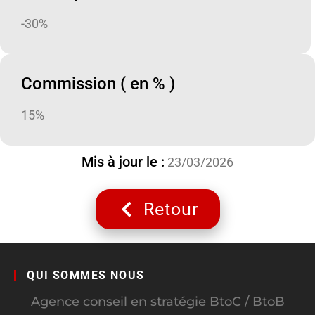
-30%
Commission ( en % )
15%
Mis à jour le :
23/03/2026
Retour
QUI SOMMES NOUS
Agence conseil en stratégie BtoC / BtoB