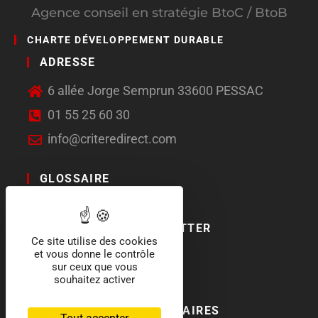
Agence conseil en stratégie BtoC / BtoB
CHARTE DÉVELOPPEMENT DURABLE
ADRESSE
6 allée Jorge Semprun 33600 PESSAC
01 55 25 60 30
info@criteredirect.com
GLOSSAIRE
LE BLOG
ABONNEMENT NEWSLETTER
Ce site utilise des cookies
et vous donne le contrôle
SOCIAL MEDIA
sur ceux que vous
souhaitez activer
NOS LABELS ET PARTENAIRES