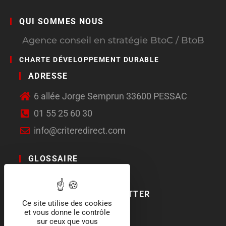
QUI SOMMES NOUS
Agence conseil en stratégie BtoC / BtoB
CHARTE DÉVELOPPEMENT DURABLE
ADRESSE
6 allée Jorge Semprun 33600 PESSAC
01 55 25 60 30
info@criteredirect.com
GLOSSAIRE
LE BLOG
ABONNEMENT NEWSLETTER
Ce site utilise des cookies
et vous donne le contrôle
SOCIAL MEDIA
sur ceux que vous