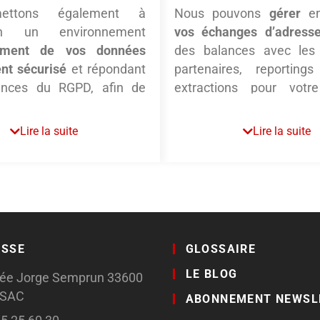
ettons également à
Nous pouvons
gérer
e
ion un environnement
vos échanges d’adress
ement de vos données
des balances avec les 
nt sécurisé
et répondant
partenaires, reportings 
ences du RGPD, afin de
extractions pour votr
er les comptages et
Cette mission 
tions. Cette offre
chronophage est pour
Lire la suite
Lire la suite
entaire
permettant de
habitude de travail au quo
comptages, extractions et
s
(plus traitement des
 RNVP et Estocade)
e une sécurité pour les
i nous font confiance, et
ESSE
GLOSSAIRE
 très grande souplesse et
LE BLOG
llée Jorge Semprun 33600
SSAC
ABONNEMENT NEWSL