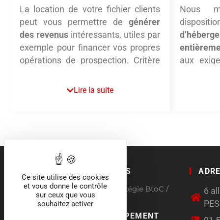
La location de votre fichier clients
Nous m
peut vous permettre de
générer
disposit
des revenus
intéressants, utiles par
d’héberg
exemple pour financer vos propres
entièreme
opérations de prospection. Critère
aux exig
Direct vous apporte son expertise,
facilit
tant commerciale que technique et
extrac
Lire la suite
juridique, pour encadrer
complém
sereinement cette activité.
réaliser 
topage
En complément, les offres d’
données
hébergement et de traitements
représent
seront pour vous la garantie que
clients qu
vos données seront toujours
QUI SOMMES NOUS
ADR
offre une
Ce site utilise des cookies
commercialisées avec une qualité
et vous donne le contrôle
réactivité.
Agence conseil en stratégie BtoC /
6 a
optimale. Le cadre juridique,
sur ceux que vous
BtoB
PE
souhaitez activer
notamment avec l’application du
CHARTE DÉVELOPPEMENT