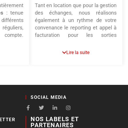
ntièrement
Tant en location que pour la gestion
es
: tenue
des échanges, nous réalisons
différents
également à un rythme de votre
réguliers,
convenance le reporting et appel à
e compte.
facturation pour les sorties
souvent
d’adresses (mensuel, trimestriel ou
 nous une
semestriel). Cette étape
vous
Lire la suite
tidien !
simplifie la gestion comptable
et
vous épargne la multiplication des
factures de clients divers. Un seul
interlocuteur, plus de fluidité. En
complément
, nous gérons toute la
problématique RGPD
SOCIAL MEDIA
(encadrement des contraintes
RGPD en lien avec notre DPO ,
gestion du registre des
NOS LABELS ET
ETTER
traitements).
PARTENAIRES