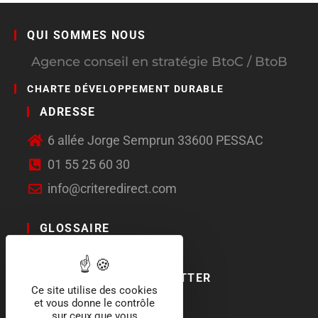
QUI SOMMES NOUS
Agence conseil en stratégie BtoC / BtoB
CHARTE DÉVELOPPEMENT DURABLE
ADRESSE
6 allée Jorge Semprun 33600 PESSAC
01 55 25 60 30
info@criteredirect.com
GLOSSAIRE
LE BLOG
ABONNEMENT NEWSLETTER
Ce site utilise des cookies
et vous donne le contrôle
SOCIAL MEDIA
sur ceux que vous