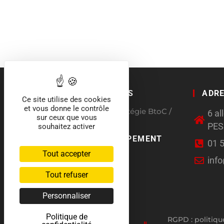
QUI SOMMES NOUS
ADR
Ce site utilise des cookies
et vous donne le contrôle
Agence conseil en stratégie BtoC /
6 a
sur ceux que vous
BtoB
PE
souhaitez activer
CHARTE DÉVELOPPEMENT
01 
DURABLE
Tout accepter
inf
Tout refuser
Personnaliser
Politique de
RGPD : politiqu