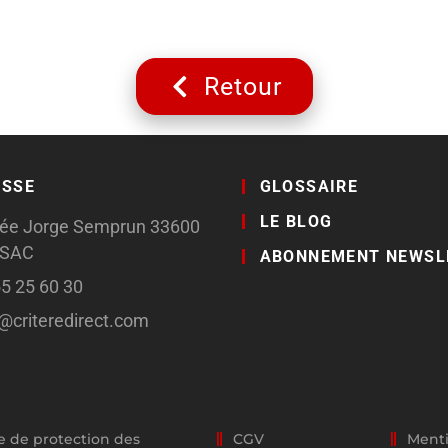
Retour
ESSE
GLOSSAIRE
LE BLOG
llée Jorge Semprun 33600
SSAC
ABONNEMENT NEWSL
55 25 60 30
o@criteredirect.com
e de protection des
CGV
Menti