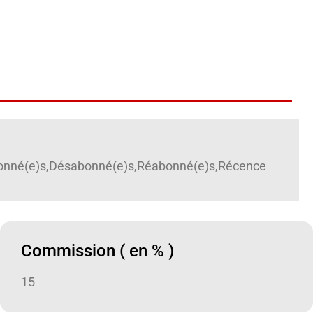
,Abonné(e)s,Désabonné(e)s,Réabonné(e)s,Récence
Commission ( en % )
15