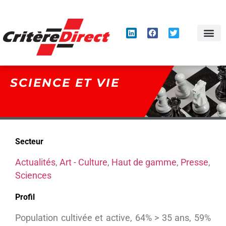
Panneau de gestion des cookies
SCIENCE ET VIE
Secteur
Actualités
,
Art - Culture
,
Haut de gamme
,
Presse
,
Sciences
Profil
Population cultivée et active, 64% > 35 ans, 59%