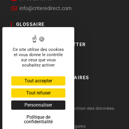
info@criteredirect.com
GLOSSAIRE
LE BLOG
ABONNEMENT NEWSLETTER
Ce site utilise des cookies
et vous donne le contrôle
SOCIAL MEDIA
sur ceux que vous
souhaitez activer
NOS LABELS ET PARTENAIRES
Tout accepter
Tout refuser
Personnaliser
RGPD : politique de protection des données
Politique de
CGV
confidentialité
Mentions légales