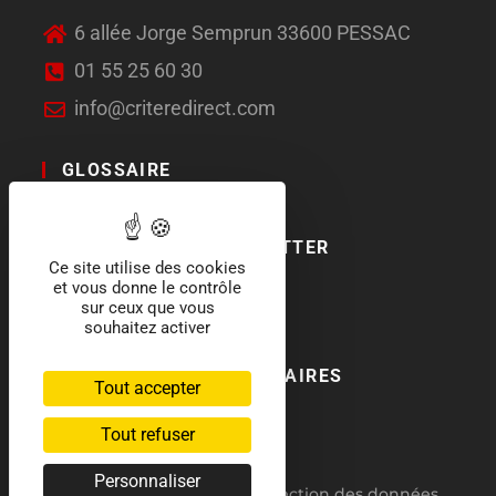
6 allée Jorge Semprun 33600 PESSAC
01 55 25 60 30
info@criteredirect.com
GLOSSAIRE
LE BLOG
ABONNEMENT NEWSLETTER
Ce site utilise des cookies
et vous donne le contrôle
SOCIAL MEDIA
sur ceux que vous
souhaitez activer
NOS LABELS ET PARTENAIRES
Tout accepter
Tout refuser
Personnaliser
RGPD : politique de protection des données