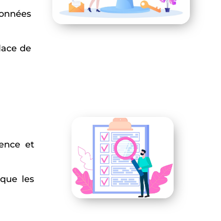
données
lace de
rence et
 que les