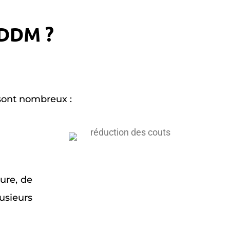
BDDM ?
 sont nombreux :
ture, de
usieurs