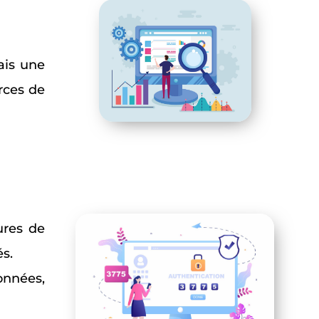
ais une
urces de
ures de
és.
données,