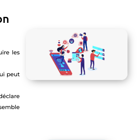
on
ire les
ui peut
 déclare
nsemble