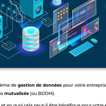
stème de
gestion de données
pour votre entrepris
es
mutualisée
(ou BDDM).
et en quoi cela peut-il être bénéfique pour votre 