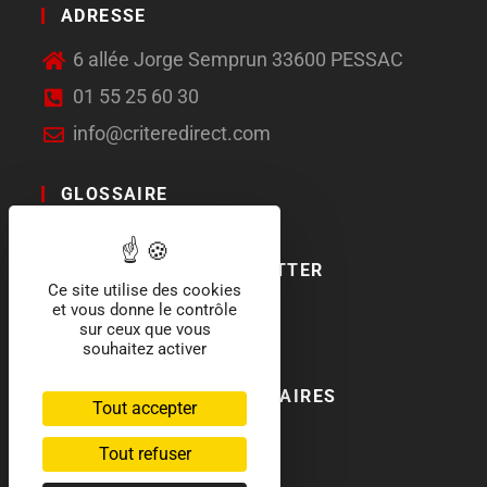
ADRESSE
6 allée Jorge Semprun 33600 PESSAC
01 55 25 60 30
info@criteredirect.com
GLOSSAIRE
LE BLOG
ABONNEMENT NEWSLETTER
Ce site utilise des cookies
et vous donne le contrôle
SOCIAL MEDIA
sur ceux que vous
souhaitez activer
NOS LABELS ET PARTENAIRES
Tout accepter
Tout refuser