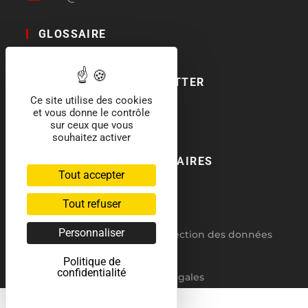
GLOSSAIRE
LE BLOG
ABONNEMENT NEWSLETTER
Ce site utilise des cookies
SOCIAL MEDIA
et vous donne le contrôle
sur ceux que vous
souhaitez activer
NOS LABELS ET PARTENAIRES
Tout accepter
Tout refuser
Personnaliser
RGPD : politique de protection des données
CGV
Politique de
confidentialité
Mentions légales