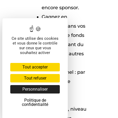
encore sponsor.
Gagnez en
efficacité dans vos
collectes de fonds
Ce site utilise des cookies
et vous donne le contrôle
en bénéficiant du
sur ceux que vous
souhaitez activer
réseau des autres
Ciblage
Tout accepter
professionnel : par
Tout refuser
domaine de
Personnaliser
formation,
diplôme,
Politique de
confidentialité
expérience, niveau