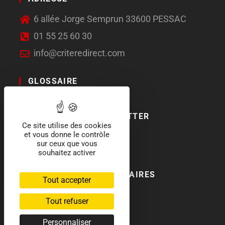
6 allée Jorge Semprun 33600 PESSAC
01 55 25 60 30
info@criteredirect.com
GLOSSAIRE
LE BLOG
ABONNEMENT NEWSLETTER
Ce site utilise des cookies
et vous donne le contrôle
SOCIAL MEDIA
sur ceux que vous
souhaitez activer
NOS LABELS ET PARTENAIRES
Tout accepter
Tout refuser
Personnaliser