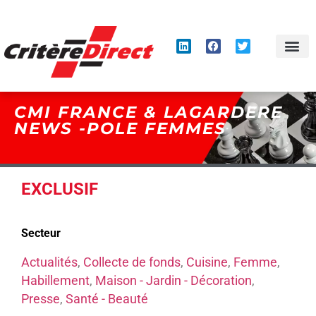
Panneau de gestion des cookies
CMI FRANCE & LAGARDERE
NEWS -POLE FEMMES
EXCLUSIF
Secteur
Actualités
,
Collecte de fonds
,
Cuisine
,
Femme
,
Habillement
,
Maison - Jardin - Décoration
,
Presse
,
Santé - Beauté