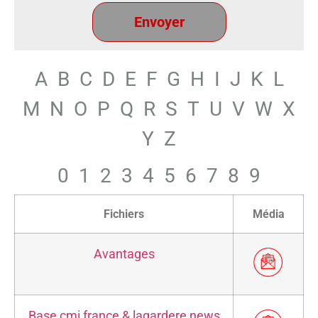
A
B
C
D
E
F
G
H
I
J
K
L
M
N
O
P
Q
R
S
T
U
V
W
X
Y
Z
0
1
2
3
4
5
6
7
8
9
Fichiers
Média
Avantages
Base cmi france & lagardere news