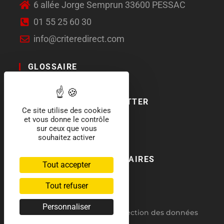
6 allée Jorge Semprun 33600 PESSAC
01 55 25 60 30
info@criteredirect.com
GLOSSAIRE
LE BLOG
ABONNEMENT NEWSLETTER
Ce site utilise des cookies
et vous donne le contrôle
SOCIAL MEDIA
sur ceux que vous
souhaitez activer
NOS LABELS ET PARTENAIRES
Tout accepter
Tout refuser
Personnaliser
RGPD : politique de protection des données