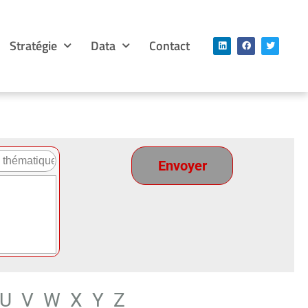
Stratégie
Data
Contact
U
V
W
X
Y
Z