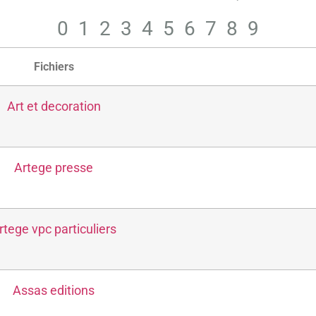
Bio
Bébé
0
1
2
3
4
5
6
7
8
9
Collecte de fonds
Communication
Fichiers
Cuisine
Culture
Art et decoration
Enfant
Femme
Finance assurance
Habillement
Artege presse
Haut de gamme
Histoire
Homme
Internet multimedia
rtege vpc particuliers
Jeu et loisirs
Jeunes - Education
Maison
Assas editions
Maison - Jardin - Déco
Musique