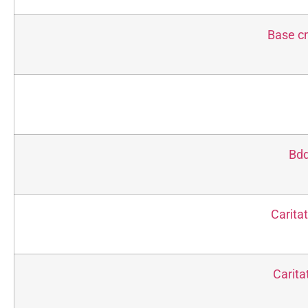
Base c
Bdd
Caritat
Carita