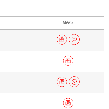
Média
ration