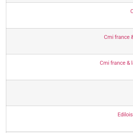
C
Cmi france &
Cmi france & l
Ediloi