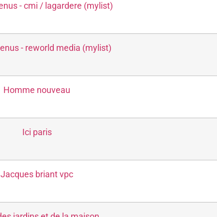
nus - cmi / lagardere (mylist)
enus - reworld media (mylist)
Homme nouveau
Ici paris
Jacques briant vpc
des jardins et de la maison