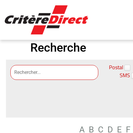
Panneau de gestion des cookies
Recherche
Postal
SMS
A
B
C
D
E
F