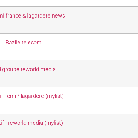
Nature
Photo
mi france & lagardere news
Presse
Produits Naturels
Religion
Santé - Beauté
Bazile telecom
Sciences
Senior
Sport
 groupe reworld media
VPC
Vie pratique
if - cmi / lagardere (mylist)
tif - reworld media (mylist)