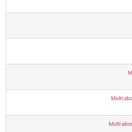
M
Multi ab
Multi abon