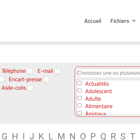
Accueil
Fichiers
Téléphone
E-mail
Encart-presse
Actualités
Asile-colis
Adolescent
Adulte
Alimentaire
Animaux
Art - Culture
Automobile
G
H
I
J
K
L
M
N
O
P
Q
R
S
T
B to B