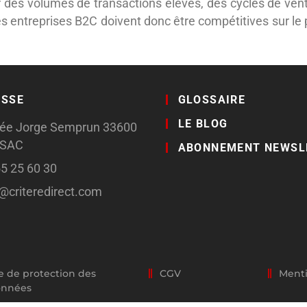
des volumes de transactions élevés, des cycles de vent
Les entreprises B2C doivent donc être compétitives sur le p
ESSE
GLOSSAIRE
LE BLOG
llée Jorge Semprun 33600
SSAC
ABONNEMENT NEWSL
55 25 60 30
o@criteredirect.com
e de protection des
CGV
Menti
onnées