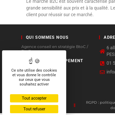
Le marché B2C est souvent caractérisé par 
grande sensibilité aux prix et à la qualité. 
client pour réussir sur ce marché.
QUI SOMMES NOUS
ADR
Agence conseil en stratégie BtoC /
6 a
BtoB
PE
CHARTE DÉVELOPPEMENT
01 
DURABLE
Ce site utilise des cookies
inf
et vous donne le contrôle
sur ceux que vous
souhaitez activer
Tout accepter
RGPD : politiqu
d
Tout refuser