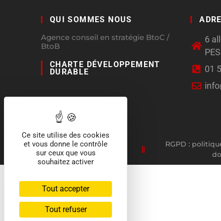
QUI SOMMES NOUS
ADR
Agence conseil en stratégie BtoC /
6 a
BtoB
PE
CHARTE DÉVELOPPEMENT
01 
DURABLE
inf
Ce site utilise des cookies
RGPD : politiqu
et vous donne le contrôle
sur ceux que vous
d
souhaitez activer
Tout accepter
Tout refuser