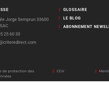
ESSE
GLOSSAIRE
LE BLOG
llée Jorge Semprun 33600
SSAC
ABONNEMENT NEWSL
55 25 60 30
o@criteredirect.com
e de protection des
CGV
Menti
onnées