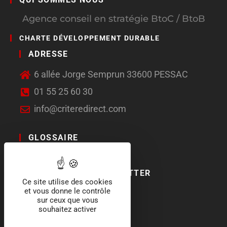
Agence conseil en stratégie BtoC / BtoB
CHARTE DÉVELOPPEMENT DURABLE
ADRESSE
6 allée Jorge Semprun 33600 PESSAC
01 55 25 60 30
info@criteredirect.com
GLOSSAIRE
LE BLOG
ABONNEMENT NEWSLETTER
Ce site utilise des cookies
et vous donne le contrôle
SOCIAL MEDIA
sur ceux que vous
souhaitez activer