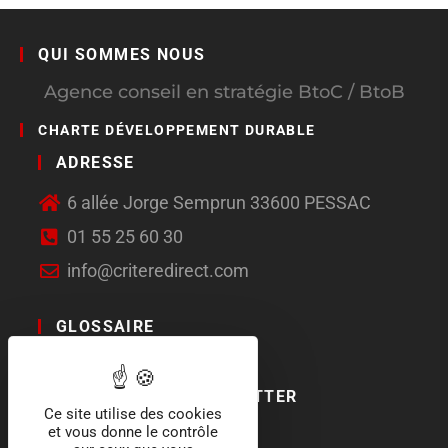
QUI SOMMES NOUS
Agence conseil en stratégie BtoC / BtoB
CHARTE DÉVELOPPEMENT DURABLE
ADRESSE
6 allée Jorge Semprun 33600 PESSAC
01 55 25 60 30
info@criteredirect.com
GLOSSAIRE
LE BLOG
ABONNEMENT NEWSLETTER
Ce site utilise des cookies
et vous donne le contrôle
SOCIAL MEDIA