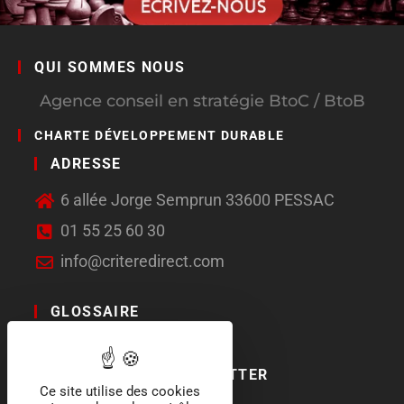
QUI SOMMES NOUS
Agence conseil en stratégie BtoC / BtoB
CHARTE DÉVELOPPEMENT DURABLE
ADRESSE
6 allée Jorge Semprun 33600 PESSAC
01 55 25 60 30
info@criteredirect.com
GLOSSAIRE
LE BLOG
ABONNEMENT NEWSLETTER
Ce site utilise des cookies