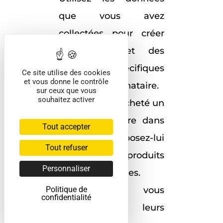
que vous avez
collectées pour créer
des offres et des
messages spécifiques
Ce site utilise des cookies
et vous donne le contrôle
à chaque destinataire.
sur ceux que vous
souhaitez activer
Si un client a acheté un
produit similaire dans
Tout accepter
le passé, proposez-lui
Tout refuser
des produits
Personnaliser
complémentaires.
Montrez que vous
Politique de
confidentialité
comprenez leurs