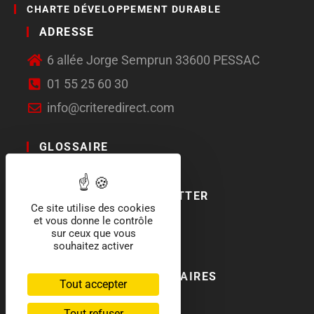
CHARTE DÉVELOPPEMENT DURABLE
ADRESSE
6 allée Jorge Semprun 33600 PESSAC
01 55 25 60 30
info@criteredirect.com
GLOSSAIRE
LE BLOG
ABONNEMENT NEWSLETTER
Ce site utilise des cookies
et vous donne le contrôle
SOCIAL MEDIA
sur ceux que vous
souhaitez activer
NOS LABELS ET PARTENAIRES
Tout accepter
Tout refuser