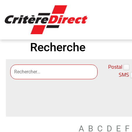
Panneau de gestion des cookies
Recherche
Postal
SMS
A
B
C
D
E
F