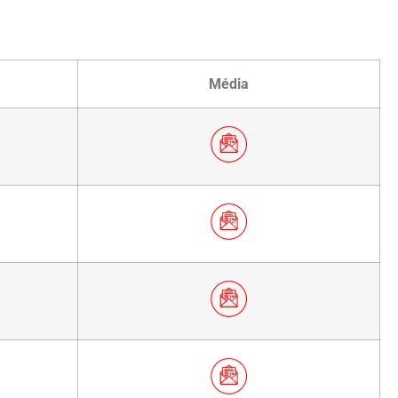
Média
ration