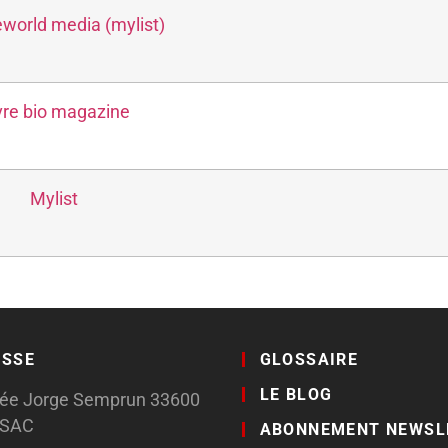
eworld media (mylist)
vre bio magazine
Mylist
ESSE
GLOSSAIRE
LE BLOG
llée Jorge Semprun 33600
SSAC
ABONNEMENT NEWSL