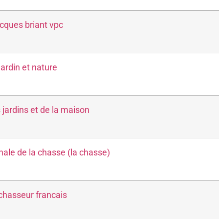
Nature
Photo
cques briant vpc
Presse
Produits Naturels
Religion
Santé - Beauté
ardin et nature
Sciences
Senior
Sport
 jardins et de la maison
VPC
Vie pratique
nale de la chasse (la chasse)
chasseur francais