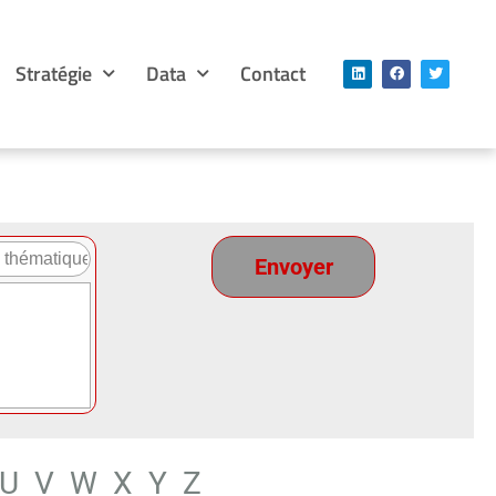
Stratégie
Data
Contact
U
V
W
X
Y
Z