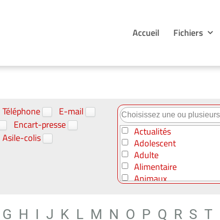
Accueil
Fichiers
Téléphone
E-mail
Encart-presse
Actualités
Asile-colis
Adolescent
Adulte
Alimentaire
Animaux
Art - Culture
Automobile
G
H
I
J
K
L
M
N
O
P
Q
R
S
T
B to B