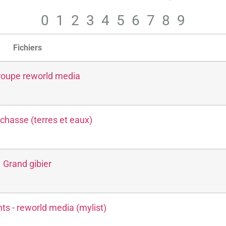
Bio
Bébé
0
1
2
3
4
5
6
7
8
9
Collecte de fonds
Communication
Fichiers
Cuisine
Culture
roupe reworld media
Enfant
Femme
Finance assurance
Habillement
s chasse (terres et eaux)
Haut de gamme
Histoire
Homme
Internet multimedia
Grand gibier
Jeu et loisirs
Jeunes - Education
Maison
ts - reworld media (mylist)
Maison - Jardin - Déco
Musique