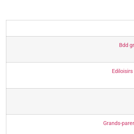
Bdd g
Ediloisir
Grands-paren