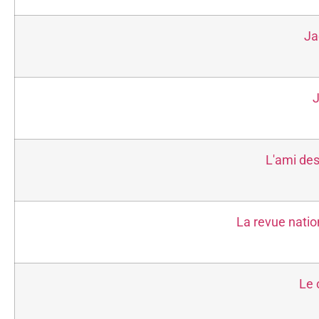
Ja
J
L'ami des
La revue natio
Le 