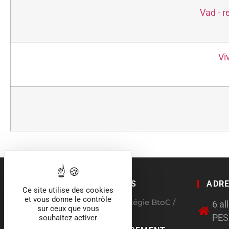
Vad - r
Vi
QUI SOMMES NOUS
ADR
Ce site utilise des cookies
et vous donne le contrôle
Agence conseil en stratégie BtoC /
6 a
sur ceux que vous
BtoB
PE
souhaitez activer