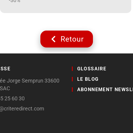
-30%
Retour
ESSE
GLOSSAIRE
LE BLOG
llée Jorge Semprun 33600
SSAC
ABONNEMENT NEWSL
55 25 60 30
o@criteredirect.com