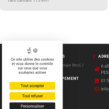
Tarif caritatif 175 €HT°°
QUI SOMMES NOUS
ADR
Ce site utilise des cookies
et vous donne le contrôle
Agence conseil en stratégie BtoC /
6 a
sur ceux que vous
BtoB
PE
souhaitez activer
CHARTE DÉVELOPPEMENT
01 
DURABLE
Tout accepter
inf
Tout refuser
Personnaliser