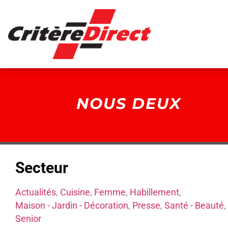
Panneau de gestion des cookies
NOUS DEUX
Secteur
Actualités
,
Cuisine
,
Femme
,
Habillement
,
Maison - Jardin - Décoration
,
Presse
,
Santé - Beauté
,
Senior