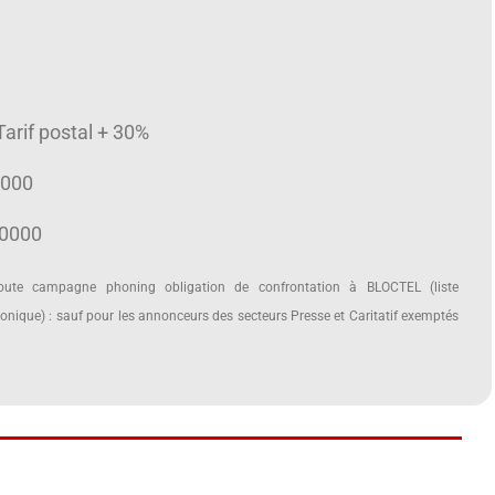
 Tarif postal + 30%
0000
10000
te campagne phoning obligation de confrontation à BLOCTEL (liste
nique) : sauf pour les annonceurs des secteurs Presse et Caritatif exemptés