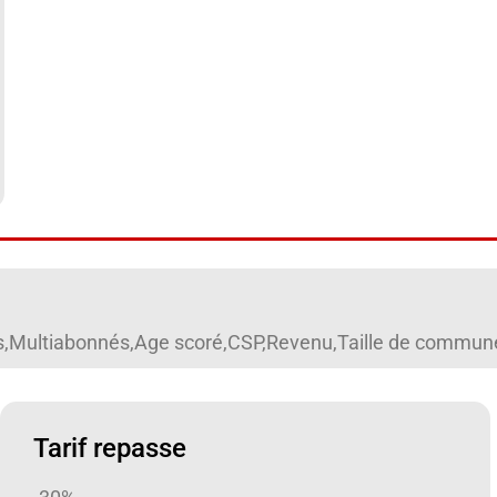
res,Multiabonnés,Age scoré,CSP,Revenu,Taille de commune,H
Tarif repasse