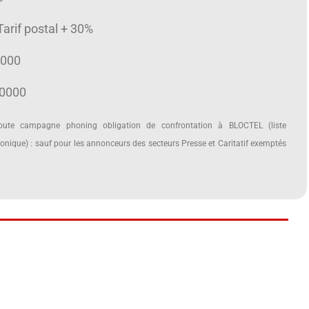
 Tarif postal + 30%
0000
10000
te campagne phoning obligation de confrontation à BLOCTEL (liste
nique) : sauf pour les annonceurs des secteurs Presse et Caritatif exemptés