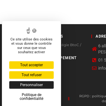
QUI SOMMES NOUS
ADR
Ce site utilise des cookies
et vous donne le contrôle
Agence conseil en stratégie BtoC /
6 a
sur ceux que vous
BtoB
PE
souhaitez activer
CHARTE DÉVELOPPEMENT
01 
DURABLE
Tout accepter
inf
Tout refuser
Personnaliser
Politique de
RGPD : politiqu
confidentialité
d