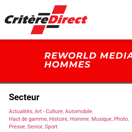
Panneau de gestion des cookies
REWORLD MEDIA
HOMMES
Secteur
Actualités
,
Art - Culture
,
Automobile
,
Haut de gamme
,
Histoire
,
Homme
,
Musique
,
Photo
,
Presse
,
Senior
,
Sport