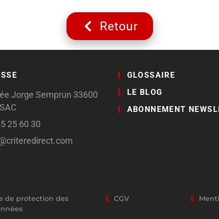
Retour
ESSE
GLOSSAIRE
LE BLOG
llée Jorge Semprun 33600
SSAC
ABONNEMENT NEWSL
55 25 60 30
o@criteredirect.com
e de protection des
CGV
Menti
onnées