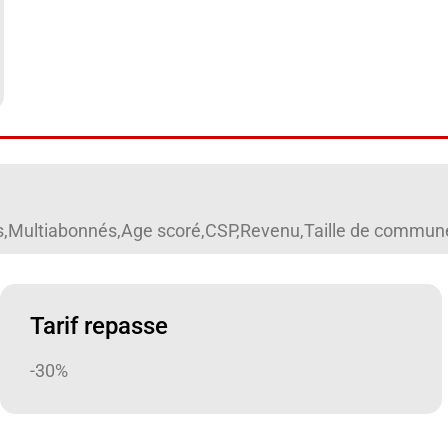
res,Multiabonnés,Age scoré,CSP,Revenu,Taille de commune,H
Tarif repasse
-30%