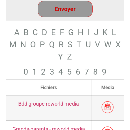
A
B
C
D
E
F
G
H
I
J
K
L
M
N
O
P
Q
R
S
T
U
V
W
X
Y
Z
0
1
2
3
4
5
6
7
8
9
Fichiers
Média
Bdd groupe reworld media
Grands-parents - reworld media