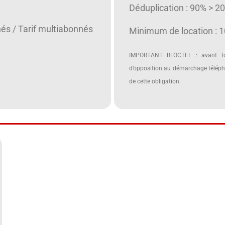
Déduplication : 90% > 2
nés / Tarif multiabonnés
Minimum de location : 
IMPORTANT BLOCTEL : avant tou
d’opposition au démarchage télépho
de cette obligation.