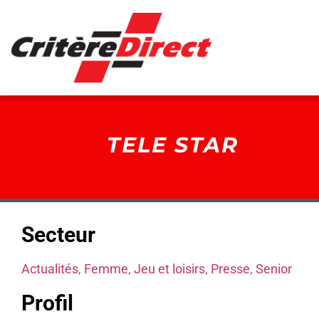
Panneau de gestion des cookies
TELE STAR
Secteur
Actualités
,
Femme
,
Jeu et loisirs
,
Presse
,
Senior
Profil