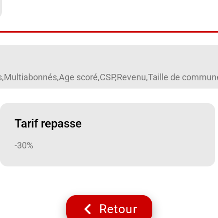
res,Multiabonnés,Age scoré,CSP,Revenu,Taille de commune,H
Tarif repasse
-30%
Retour