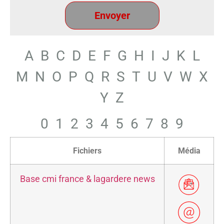
A
B
C
D
E
F
G
H
I
J
K
L
M
N
O
P
Q
R
S
T
U
V
W
X
Y
Z
0
1
2
3
4
5
6
7
8
9
Fichiers
Média
Base cmi france & lagardere news