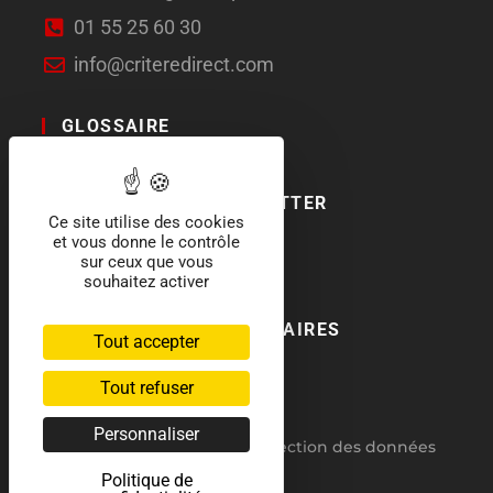
01 55 25 60 30
info@criteredirect.com
GLOSSAIRE
LE BLOG
ABONNEMENT NEWSLETTER
Ce site utilise des cookies
et vous donne le contrôle
SOCIAL MEDIA
sur ceux que vous
souhaitez activer
NOS LABELS ET PARTENAIRES
Tout accepter
Tout refuser
Personnaliser
RGPD : politique de protection des données
Politique de
CGV