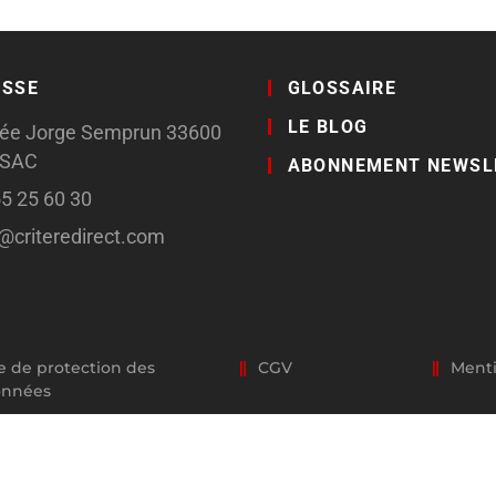
ESSE
GLOSSAIRE
LE BLOG
llée Jorge Semprun 33600
SSAC
ABONNEMENT NEWSL
55 25 60 30
o@criteredirect.com
e de protection des
CGV
Menti
onnées