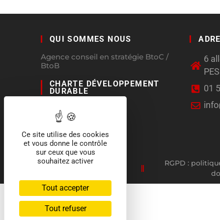
QUI SOMMES NOUS
ADR
Agence conseil en stratégie BtoC /
6 a
BtoB
PE
CHARTE DÉVELOPPEMENT
01 
DURABLE
inf
Ce site utilise des cookies
et vous donne le contrôle
sur ceux que vous
souhaitez activer
RGPD : politiqu
d
Tout accepter
Tout refuser