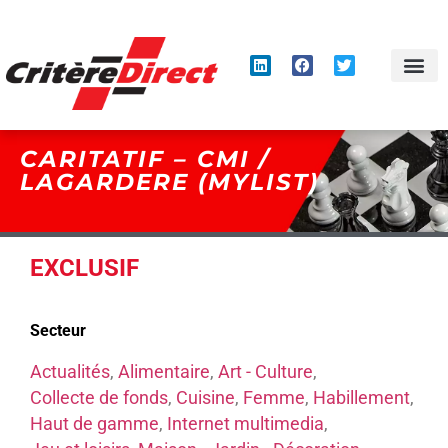
Panneau de gestion des cookies
CARITATIF – CMI /
LAGARDERE (MYLIST)
EXCLUSIF
Secteur
Actualités
,
Alimentaire
,
Art - Culture
,
Collecte de fonds
,
Cuisine
,
Femme
,
Habillement
,
Haut de gamme
,
Internet multimedia
,