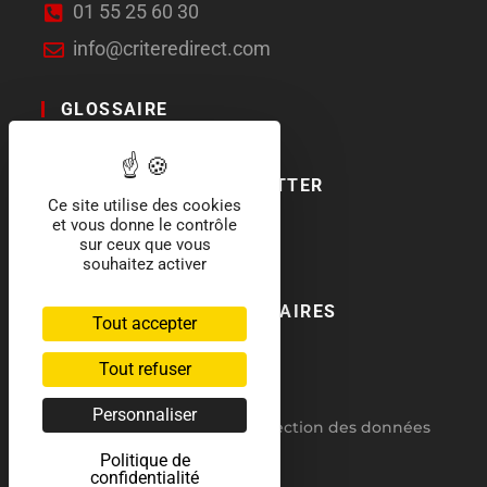
01 55 25 60 30
info@criteredirect.com
GLOSSAIRE
LE BLOG
ABONNEMENT NEWSLETTER
Ce site utilise des cookies
et vous donne le contrôle
SOCIAL MEDIA
sur ceux que vous
souhaitez activer
NOS LABELS ET PARTENAIRES
Tout accepter
Tout refuser
Personnaliser
RGPD : politique de protection des données
Politique de
CGV
confidentialité