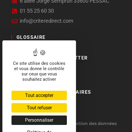
6 allée Jorge Semprun 33600 PESSAC
01 55 25 60 30
info@criteredirect.com
GLOSSAIRE
LE BLOG
ABONNEMENT NEWSLETTER
Ce site utilise des cookies
et vous donne le contrôle
SOCIAL MEDIA
sur ceux que vous
souhaitez activer
NOS LABELS ET PARTENAIRES
Tout accepter
Tout refuser
Personnaliser
RGPD : politique de protection des données