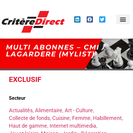
Panneau de gestion des cookies
MULTI ABONNES – CMI /
LAGARDERE (MYLIST)
EXCLUSIF
Secteur
Actualités
,
Alimentaire
,
Art - Culture
,
Collecte de fonds
,
Cuisine
,
Femme
,
Habillement
,
Haut de gamme
,
Internet multimedia
,