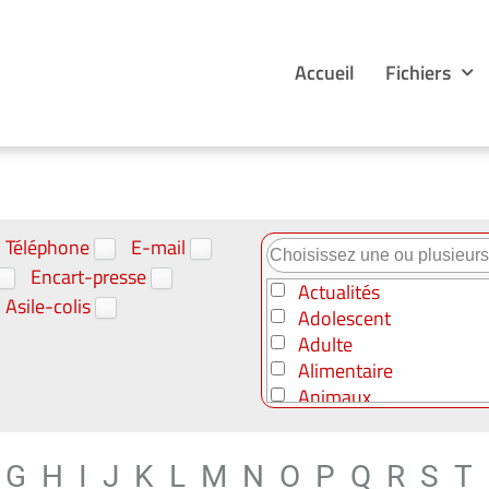
Accueil
Fichiers
Téléphone
E-mail
Encart-presse
Actualités
Asile-colis
Adolescent
Adulte
Alimentaire
Animaux
Art - Culture
Automobile
G
H
I
J
K
L
M
N
O
P
Q
R
S
T
B to B