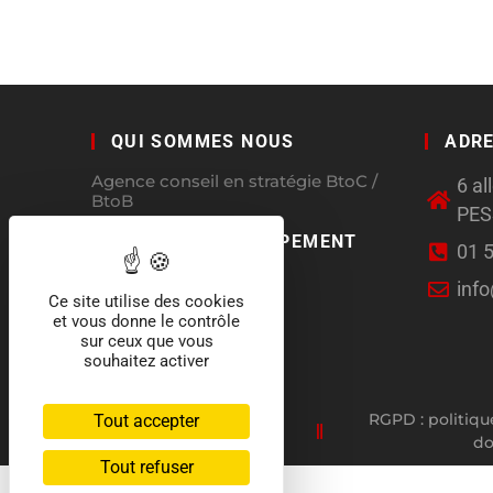
QUI SOMMES NOUS
ADR
Agence conseil en stratégie BtoC /
6 a
BtoB
PE
CHARTE DÉVELOPPEMENT
01 
DURABLE
inf
Ce site utilise des cookies
et vous donne le contrôle
sur ceux que vous
souhaitez activer
RGPD : politiqu
Tout accepter
d
Tout refuser