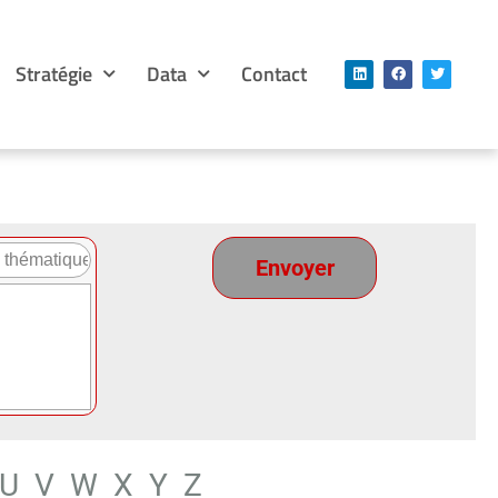
Stratégie
Data
Contact
U
V
W
X
Y
Z