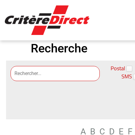
Panneau de gestion des cookies
Recherche
Postal
SMS
A
B
C
D
E
F