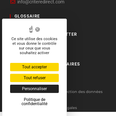
info@criteredirect.com
GLOSSAIRE
LE BLOG
ABONNEMENT NEWSLETTER
Ce site utilise des cookies
et vous donne le contrôle
SOCIAL MEDIA
sur ceux que vous
souhaitez activer
NOS LABELS ET PARTENAIRES
Tout accepter
Tout refuser
Personnaliser
RGPD : politique de protection des données
Politique de
CGV
confidentialité
Mentions légales