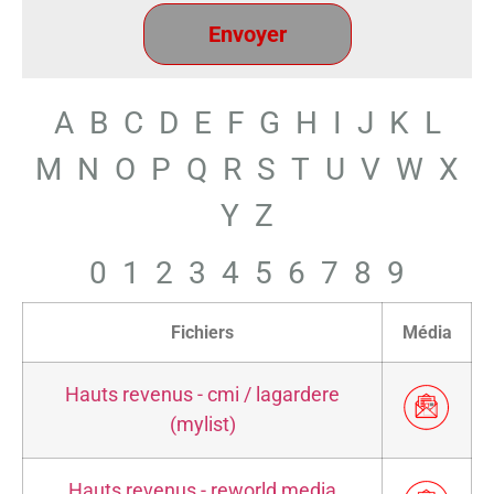
A
B
C
D
E
F
G
H
I
J
K
L
M
N
O
P
Q
R
S
T
U
V
W
X
Y
Z
0
1
2
3
4
5
6
7
8
9
Fichiers
Média
Hauts revenus - cmi / lagardere
(mylist)
Hauts revenus - reworld media