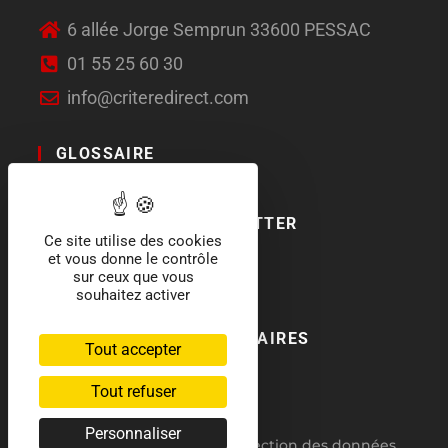
6 allée Jorge Semprun 33600 PESSAC
01 55 25 60 30
info@criteredirect.com
GLOSSAIRE
LE BLOG
ABONNEMENT NEWSLETTER
Ce site utilise des cookies
et vous donne le contrôle
SOCIAL MEDIA
sur ceux que vous
souhaitez activer
NOS LABELS ET PARTENAIRES
Tout accepter
Tout refuser
Personnaliser
RGPD : politique de protection des données