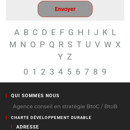
A
B
C
D
E
F
G
H
I
J
K
L
M
N
O
P
Q
R
S
T
U
V
W
X
Y
Z
0
1
2
3
4
5
6
7
8
9
QUI SOMMES NOUS
Agence conseil en stratégie BtoC / BtoB
CHARTE DÉVELOPPEMENT DURABLE
ADRESSE