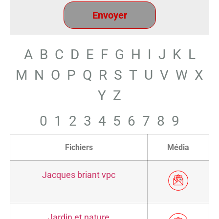
A
B
C
D
E
F
G
H
I
J
K
L
M
N
O
P
Q
R
S
T
U
V
W
X
Y
Z
0
1
2
3
4
5
6
7
8
9
Fichiers
Média
Jacques briant vpc
Jardin et nature