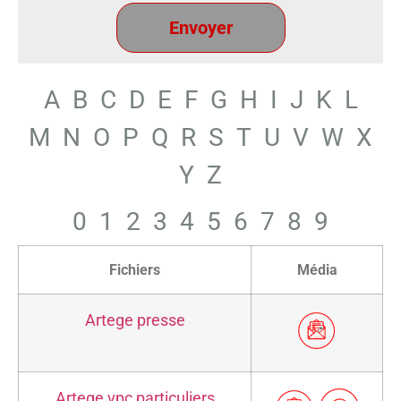
A
B
C
D
E
F
G
H
I
J
K
L
M
N
O
P
Q
R
S
T
U
V
W
X
Y
Z
0
1
2
3
4
5
6
7
8
9
Fichiers
Média
Artege presse
Artege vpc particuliers