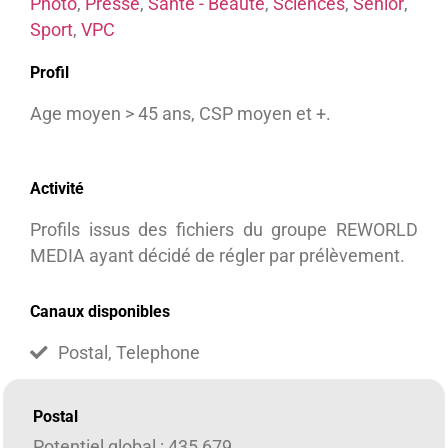
Photo
,
Presse
,
Santé - Beauté
,
Sciences
,
Senior
,
Sport
,
VPC
Profil
Age moyen > 45 ans, CSP moyen et +.
Activité
Profils issus des fichiers du groupe REWORLD
MEDIA ayant décidé de régler par prélèvement.
Canaux disponibles
Postal, Telephone
Postal
Potentiel global : 435 679