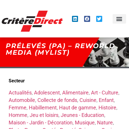
Panneau de gestion des cookies
PRÉLEVÉS (PA) – REWORLD
MEDIA (MYLIST)
Secteur
Actualités
,
Adolescent
,
Alimentaire
,
Art - Culture
,
Automobile
,
Collecte de fonds
,
Cuisine
,
Enfant
,
Femme
,
Habillement
,
Haut de gamme
,
Histoire
,
Homme
,
Jeu et loisirs
,
Jeunes - Education
,
Maison - Jardin - Décoration
,
Musique
,
Nature
,